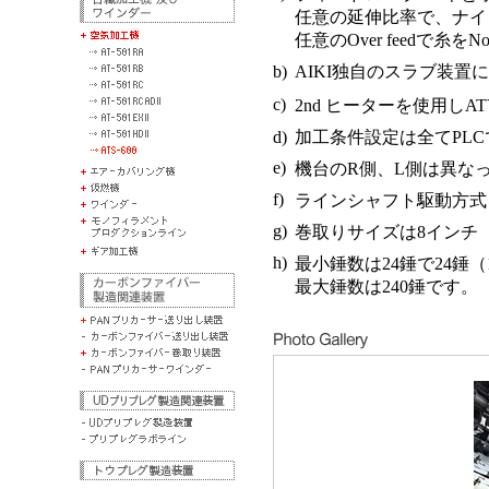
任意の延伸比率で、ナイ
任意のOver feedで糸
b)
AIKI独自のスラブ装
c)
2nd ヒーターを使用し
d)
加工条件設定は全てPL
e)
機台のR側、L側は異な
f)
ラインシャフト駆動方式
g)
巻取りサイズは8インチ（
h)
最小錘数は24錘で24錘
最大錘数は240錘です。